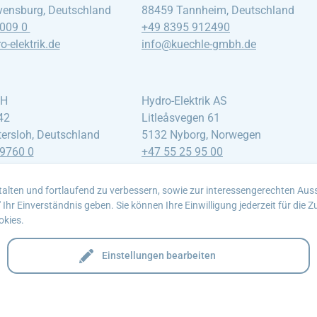
ensburg, Deutschland
88459 Tannheim, Deutschland
6009 0
+49 8395 912490
-elektrik
.de
info@kuechle-gmbh
.de
bH
Hydro-Elektrik AS
42
Litleåsvegen 61
ersloh, Deutschland
5132 Nyborg, Norwegen
9760 0
+47 55 25 95 00
-gmbh
.com
post@hydro-elektrik
.no
alten und fortlaufend zu verbessern, sowie zur interessengerechten Auss
hr Einverständnis geben. Sie können Ihre Einwilligung jederzeit für die 
okies.
Einstellungen bearbeiten
Impressum
Datenschutz
Erklärung zur Barrierefreiheit