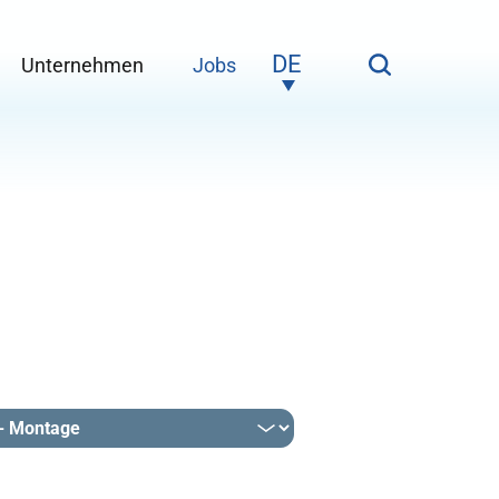
DE
Unternehmen
Jobs
or "Service"
Submenu for "Unternehmen"
Submenu for "Jobs"
EN
NO