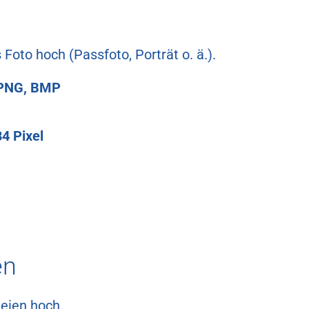
 Foto hoch (Passfoto, Porträt o. ä.).
 PNG, BMP
4 Pixel
en
teien hoch.