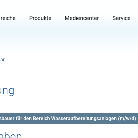
ereiche
Produkte
Mediencenter
Service
or "Einsatzbereiche"
Submenu for "Produkte"
Submenu for "Mediencenter"
Submenu f
ar
ung
gaben