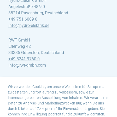
Hydro-Elektrik GmbH
Angelestraße 48/50
88214 Ravensburg, Deutschland
+49 751 6009 0
info@hydro-elektrik
.de
RWT GmbH
Erlenweg 42
33335 Gütersloh, Deutschland
+49 5241 9760 0
info@rwt-gmbh
.com
Küchle GmbH
Robert-Bosch-Weg 14-18
Wir verwenden Cookies, um unsere Webseiten für Sie optimal
88459 Tannheim, Deutschland
zu gestalten und fortlaufend zu verbessern, sowie zur
interessengerechten Ausspielung von Inhalten. Wir verarbeiten
+49 8395 912490
Daten zu Analyse- und Marketingzwecken nur, wenn Sie uns
info@kuechle-gmbh
.de
durch Klicken auf "Akzeptieren" Ihr Einverständnis geben. Sie
können Ihre Einwilligung jederzeit für die Zukunft widerrufen.